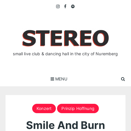
Skip
to
content
small live club & dancing hall in the city of Nuremberg
MENU
Konzert
Prinzip Hoffnung
Smile And Burn