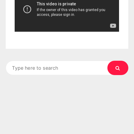
Search
for: