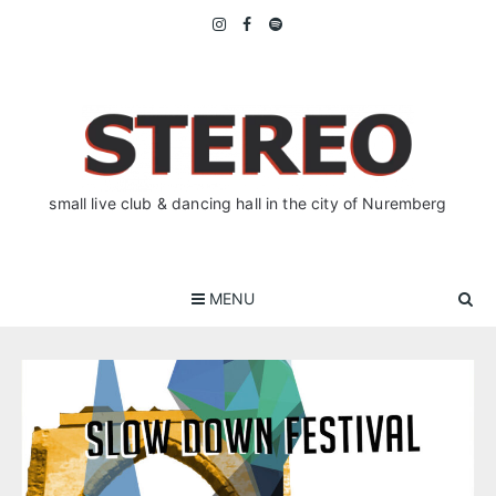
Skip
to
content
small live club & dancing hall in the city of Nuremberg
MENU