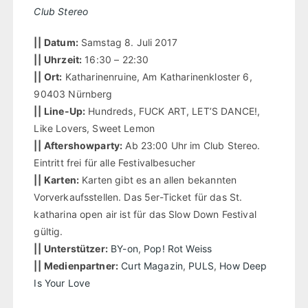
Club Stereo
||
Datum:
Samstag 8. Juli 2017
||
Uhrzeit:
16:30 – 22:30
||
Ort:
Katharinenruine, Am Katharinenkloster 6,
90403 Nürnberg
||
Line-Up:
Hundreds, FUCK ART, LET’S DANCE!,
Like Lovers, Sweet Lemon
||
Aftershowparty:
Ab 23:00 Uhr im Club Stereo.
Eintritt frei für alle Festivalbesucher
||
Karten:
Karten gibt es an allen bekannten
Vorverkaufsstellen. Das 5er-Ticket für das St.
katharina open air ist für das Slow Down Festival
gültig.
||
Unterstützer:
BY-on
,
Pop! Rot Weiss
||
Medienpartner:
Curt Magazin
,
PULS
,
How Deep
Is Your Love