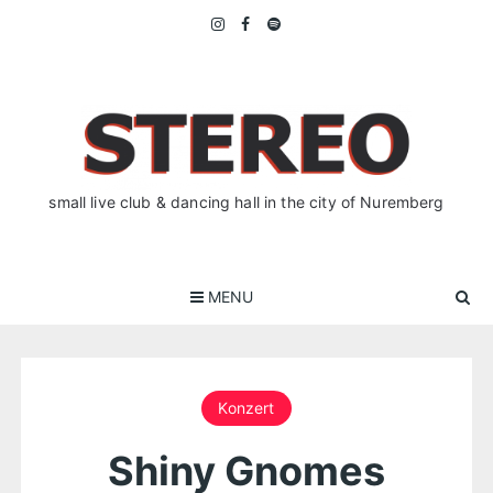
Skip
to
content
small live club & dancing hall in the city of Nuremberg
MENU
Konzert
Shiny Gnomes