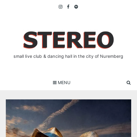
Skip
to
content
small live club & dancing hall in the city of Nuremberg
MENU