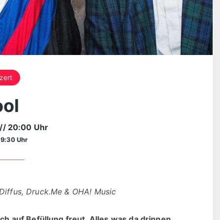
zert
ol
// 20:00 Uhr
19:30 Uhr
, Diffus, Druck.Me & OHA! Music
sich auf Befüllung freut. Alles was da drinnen