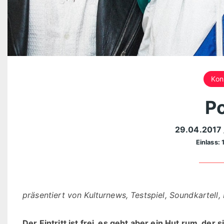
Kon
Po
29.04.2017
Einlass: 
präsentiert von Kulturnews, Testspiel, Soundkartell
Der Eintritt ist frei, es geht aber ein Hut rum, der 