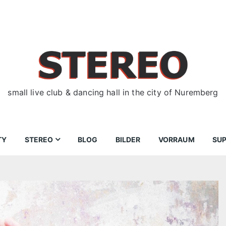
small live club & dancing hall in the city of Nuremberg
TY
STEREO
BLOG
BILDER
VORRAUM
SU
ir
Bewerbungen
Donnerstag
Wegbeschreibung