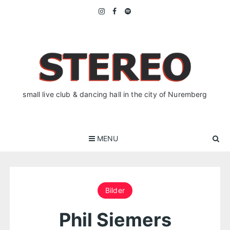
Skip
to
content
small live club & dancing hall in the city of Nuremberg
MENU
Bilder
Phil Siemers