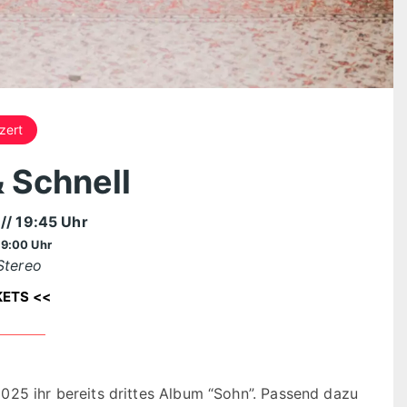
zert
 Schnell
6
// 19:45 Uhr
19:00 Uhr
Stereo
KETS <<
025 ihr bereits drittes Album “Sohn”. Passend dazu