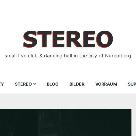
small live club & dancing hall in the city of Nuremberg
TY
STEREO
BLOG
BILDER
VORRAUM
SU
ir
Bewerbungen
Donnerstag
Wegbeschreibung