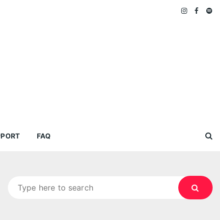
PPORT
FAQ
Search
for: