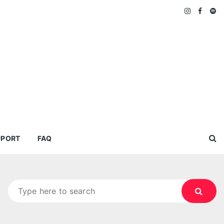
PPORT
FAQ
Search
for: