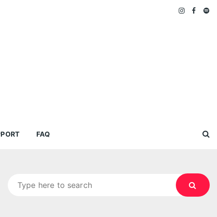
PPORT
FAQ
Search
for: