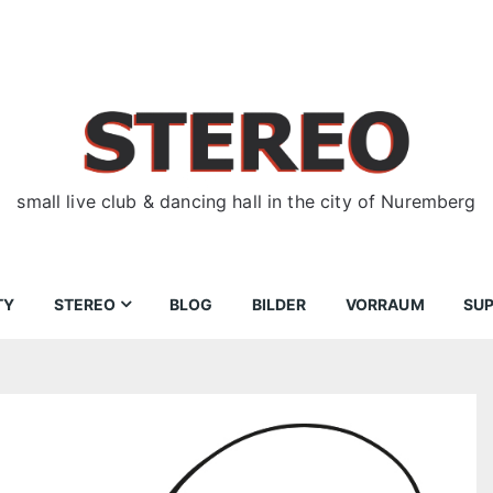
small live club & dancing hall in the city of Nuremberg
TY
STEREO
BLOG
BILDER
VORRAUM
SU
ir
Bewerbungen
Donnerstag
Wegbeschreibung