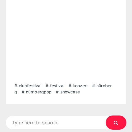
clubfestival
festival
konzert
nürnber
g
nürnbergpop
showcase
Search
for: