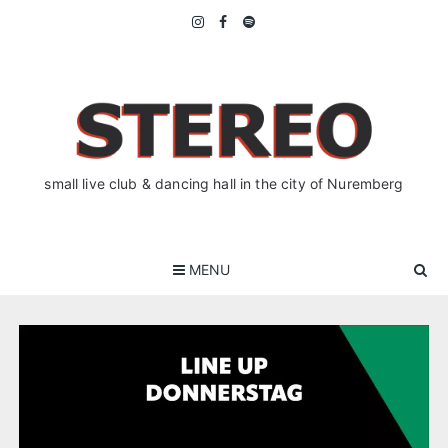
Skip
to
content
small live club & dancing hall in the city of Nuremberg
MENU