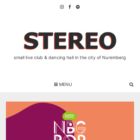
Skip
to
content
small live club & dancing hall in the city of Nuremberg
MENU