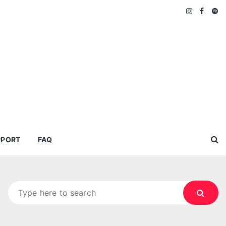
PPORT
FAQ
Search
for: