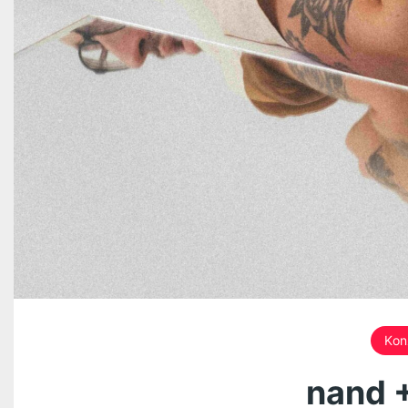
Kon
nand +