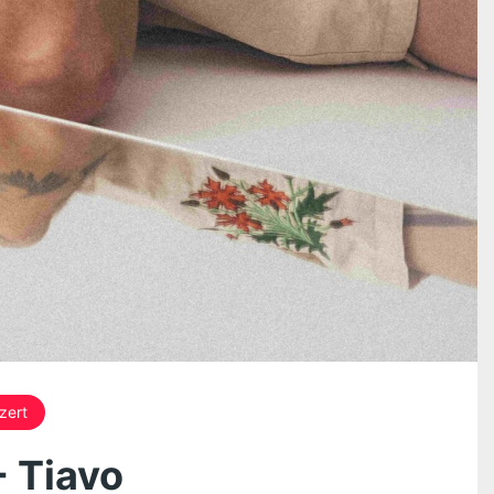
zert
 Tiavo