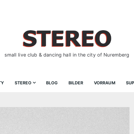
small live club & dancing hall in the city of Nuremberg
TY
STEREO
BLOG
BILDER
VORRAUM
SU
ir
Bewerbungen
Donnerstag
Wegbeschreibung