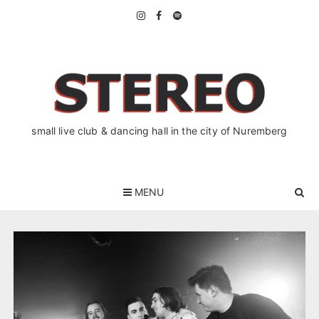
Skip
to
content
small live club & dancing hall in the city of Nuremberg
MENU