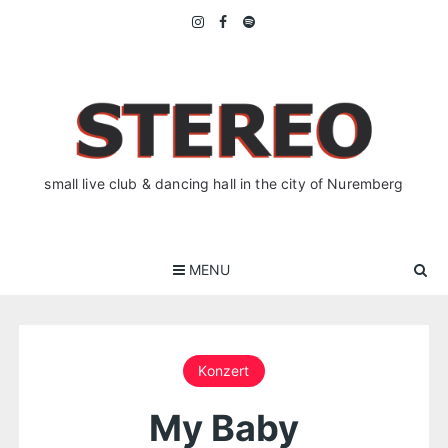
Skip
to
content
small live club & dancing hall in the city of Nuremberg
MENU
Konzert
My Baby