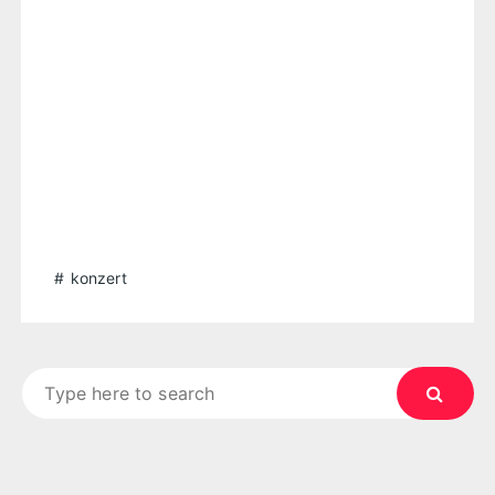
konzert
Search
for: