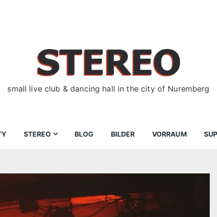
small live club & dancing hall in the city of Nuremberg
TY
STEREO
BLOG
BILDER
VORRAUM
SU
ir
Bewerbungen
Donnerstag
Wegbeschreibung