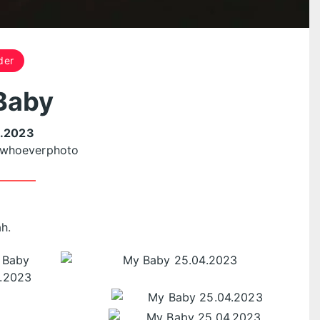
der
Baby
.2023
whoeverphoto
ah
.