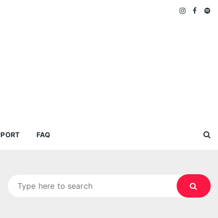
PPORT
FAQ
Search
for: