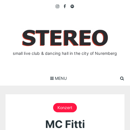
Skip
to
content
small live club & dancing hall in the city of Nuremberg
MENU
Konzert
MC Fitti