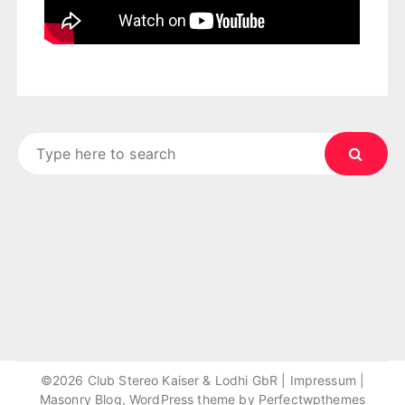
Search
for:
©2026 Club Stereo Kaiser & Lodhi GbR |
Impressum
|
Masonry Blog, WordPress theme by
Perfectwpthemes