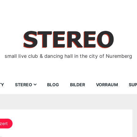
small live club & dancing hall in the city of Nuremberg
TY
STEREO
BLOG
BILDER
VORRAUM
SU
ir
Bewerbungen
Donnerstag
Wegbeschreibung
zert