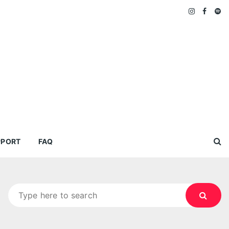
PPORT
FAQ
Search
for: