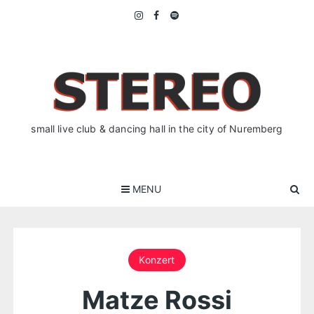
Skip
to
content
small live club & dancing hall in the city of Nuremberg
MENU
Konzert
Matze Rossi