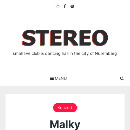
Skip
to
content
small live club & dancing hall in the city of Nuremberg
MENU
Konzert
Malky