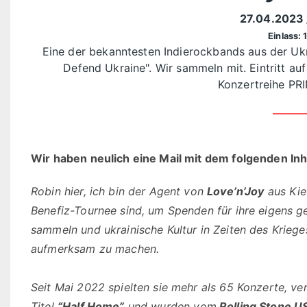
27.04.2023
Einlass: 
Eine der bekanntesten Indierockbands aus der Ukr
Defend Ukraine". Wir sammeln mit. Eintritt au
Konzertreihe P
Wir haben neulich eine Mail mit dem folgenden I
Robin hier, ich bin der Agent von
Love’n’Joy
aus Kie
Benefiz-Tournee sind, um Spenden für ihre eigens 
sammeln und ukrainische Kultur in Zeiten des Krieg
aufmerksam zu machen.
Seit Mai 2022 spielten sie mehr als 65 Konzerte, ve
Titel
“Half Home”
und wurden vom
Rolling Stone U