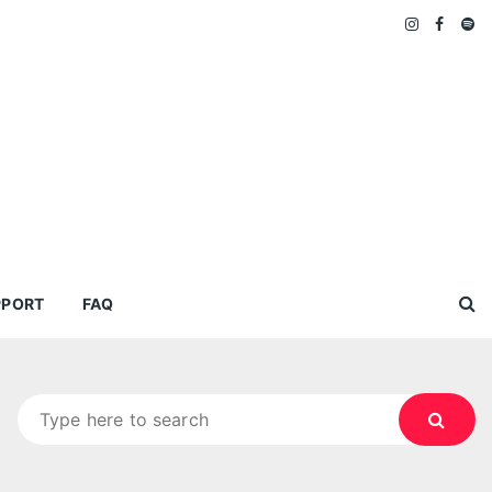
PPORT
FAQ
Search
for: