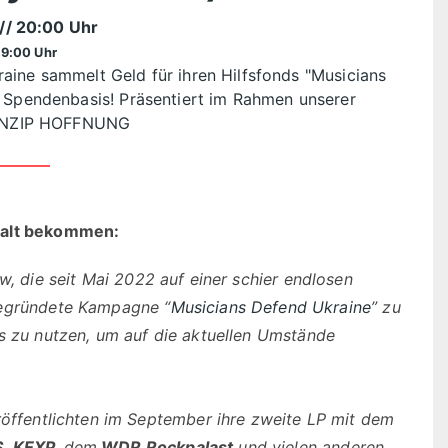
// 20:00 Uhr
19:00 Uhr
aine sammelt Geld für ihren Hilfsfonds "Musicians
f Spendenbasis! Präsentiert im Rahmen unserer
RINZIP HOFFNUNG
nhalt bekommen:
w, die seit Mai 2022 auf einer schier endlosen
gegründete Kampagne “
Musicians Defend Ukraine
” zu
es zu nutzen, um auf die aktuellen Umstände
röffentlichten im September ihre zweite LP mit dem
S
,
KEXP,
dem
WDR Rockpalast
und vielen anderen