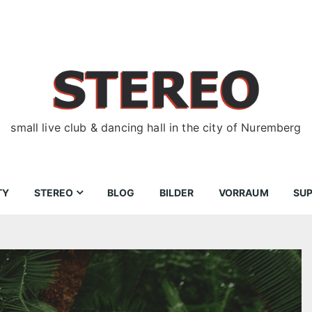
small live club & dancing hall in the city of Nuremberg
TY
STEREO
BLOG
BILDER
VORRAUM
SU
ir
Bewerbungen
Donnerstag
Wegbeschreibung