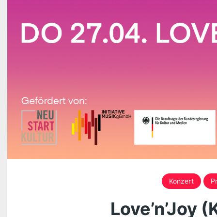
Konzert
P
Love’n’Joy (