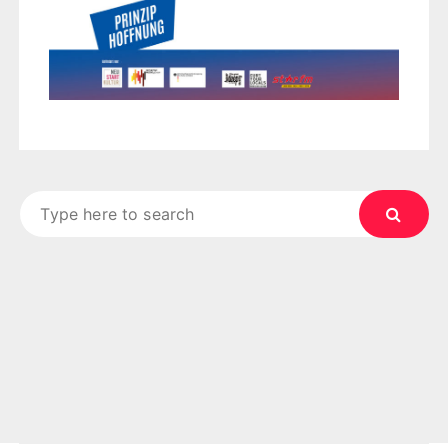
Search
for: