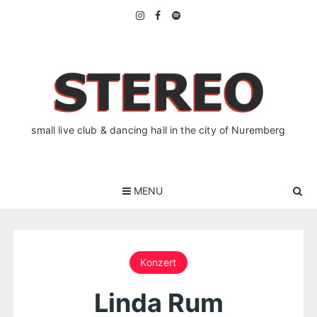
Skip
to
content
small live club & dancing hall in the city of Nuremberg
MENU
Konzert
Linda Rum