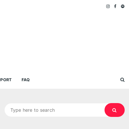
PPORT
FAQ
Search
for: