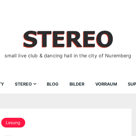
small live club & dancing hall in the city of Nuremberg
TY
STEREO
BLOG
BILDER
VORRAUM
SU
ir
Bewerbungen
Donnerstag
Wegbeschreibung
Lesung