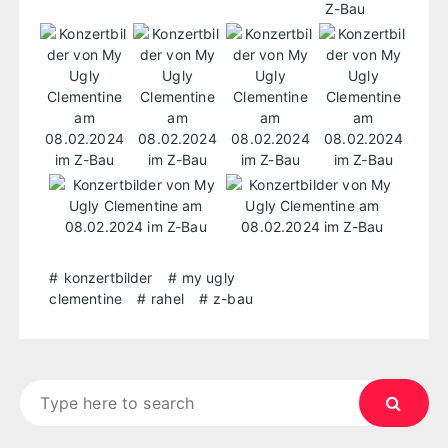
konzertbilder
my ugly
clementine
rahel
z-bau
Search
for: