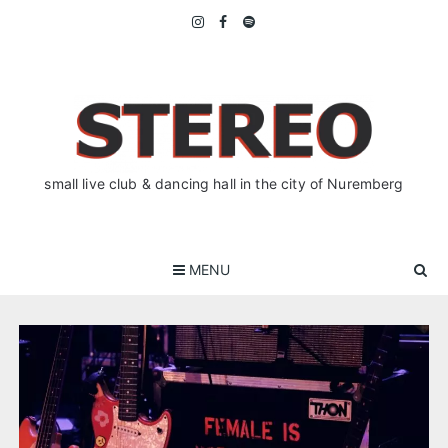
Skip
to
content
small live club & dancing hall in the city of Nuremberg
MENU