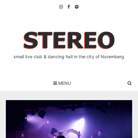
Skip
to
content
small live club & dancing hall in the city of Nuremberg
MENU