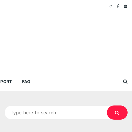
PPORT
FAQ
Search
for: