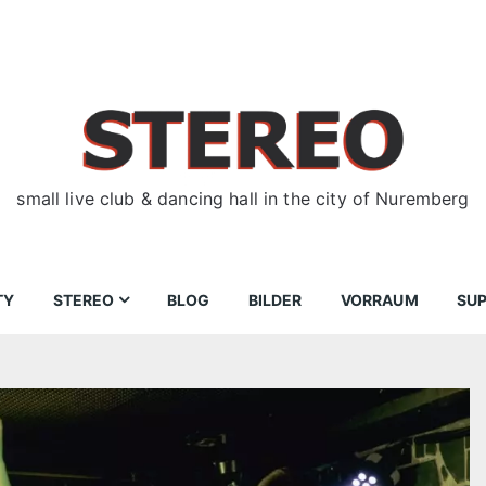
small live club & dancing hall in the city of Nuremberg
TY
STEREO
BLOG
BILDER
VORRAUM
SU
ir
Bewerbungen
Donnerstag
Wegbeschreibung