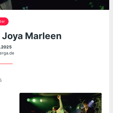
der
 Joya Marleen
.2025
erga.de
5