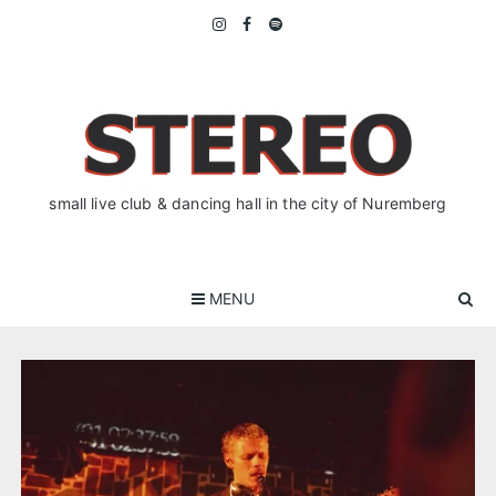
Skip
to
content
small live club & dancing hall in the city of Nuremberg
MENU