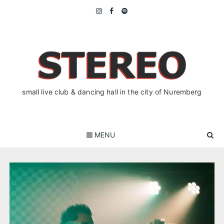
Skip
to
content
small live club & dancing hall in the city of Nuremberg
MENU