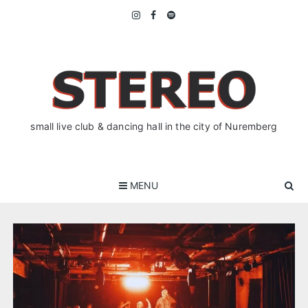
Skip
to
content
small live club & dancing hall in the city of Nuremberg
MENU