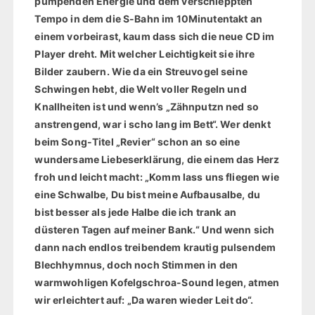
pumpenden Energie und dem verschleppten
Tempo in dem die S-Bahn im 10Minutentakt an
einem vorbeirast, kaum dass sich die neue CD im
Player dreht. Mit welcher Leichtigkeit sie ihre
Bilder zaubern. Wie da ein Streuvogel seine
Schwingen hebt, die Welt voller Regeln und
Knallheiten ist und wenn’s „Zähnputzn ned so
anstrengend, war i scho lang im Bett“. Wer denkt
beim Song-Titel „Revier“ schon an so eine
wundersame Liebeserklärung, die einem das Herz
froh und leicht macht: „Komm lass uns fliegen wie
eine Schwalbe, Du bist meine Aufbausalbe, du
bist besser als jede Halbe die ich trank an
düsteren Tagen auf meiner Bank.“ Und wenn sich
dann nach endlos treibendem krautig pulsendem
Blechhymnus, doch noch Stimmen in den
warmwohligen Kofelgschroa-Sound legen, atmen
wir erleichtert auf: „Da waren wieder Leit do“.