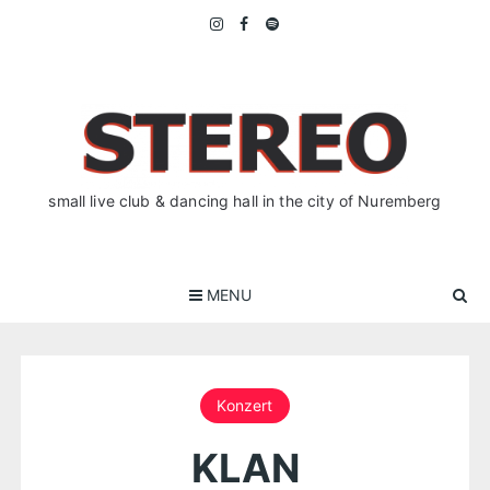
Skip
to
content
small live club & dancing hall in the city of Nuremberg
MENU
Konzert
KLAN