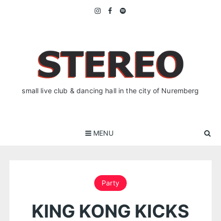
Skip
to
content
small live club & dancing hall in the city of Nuremberg
MENU
Party
KING KONG KICKS