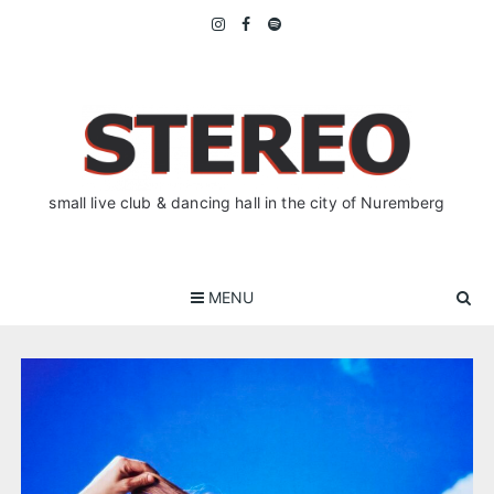
Skip
to
content
small live club & dancing hall in the city of Nuremberg
MENU