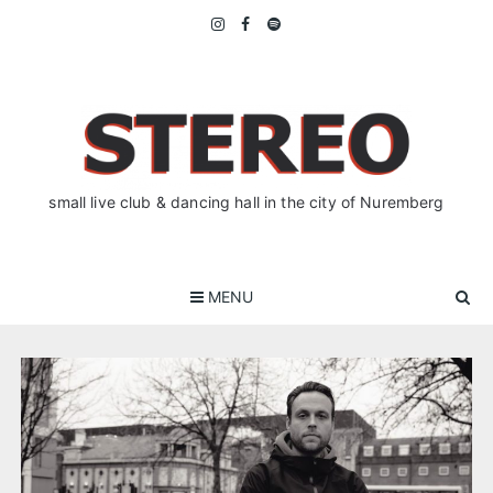
Skip
to
content
small live club & dancing hall in the city of Nuremberg
MENU