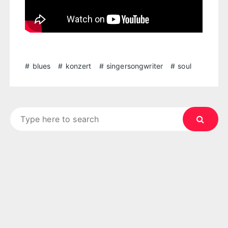
blues
konzert
singersongwriter
soul
Search
for: