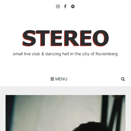
Skip
to
content
small live club & dancing hall in the city of Nuremberg
MENU