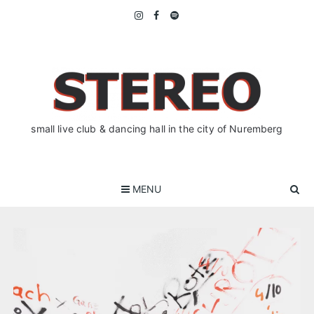
Skip
to
content
small live club & dancing hall in the city of Nuremberg
MENU