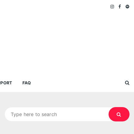
PPORT
FAQ
Search
for: