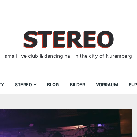
small live club & dancing hall in the city of Nuremberg
TY
STEREO
BLOG
BILDER
VORRAUM
SU
ir
Bewerbungen
Donnerstag
Wegbeschreibung