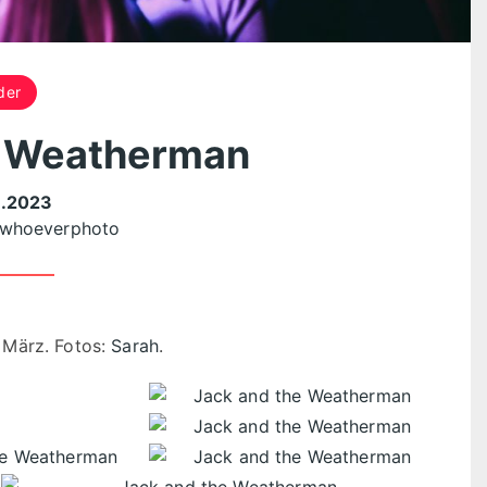
der
e Weatherman
.2023
whoeverphoto
März. Fotos:
Sarah
.