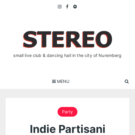
Skip
to
content
small live club & dancing hall in the city of Nuremberg
MENU
Party
Indie Partisani