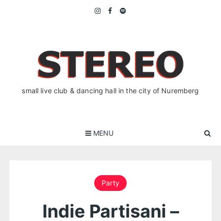
Skip
to
content
small live club & dancing hall in the city of Nuremberg
MENU
Party
Indie Partisani –