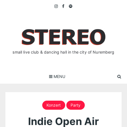
Skip
to
content
small live club & dancing hall in the city of Nuremberg
MENU
Konzert
Party
Indie Open Air