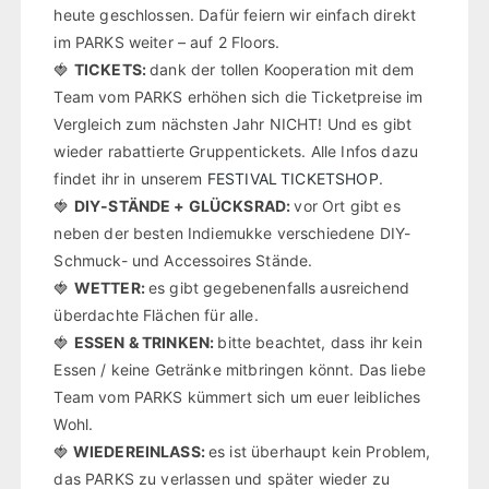
heute geschlossen. Dafür feiern wir einfach direkt
im PARKS weiter – auf 2 Floors.
🍓
TICKETS:
dank der tollen Kooperation mit dem
Team vom PARKS erhöhen sich die Ticketpreise im
Vergleich zum nächsten Jahr NICHT! Und es gibt
wieder rabattierte Gruppentickets. Alle Infos dazu
findet ihr in unserem
FESTIVAL
TICKETSHOP
.
🍓
DIY-STÄNDE + GLÜCKSRAD:
vor Ort gibt es
neben der besten Indiemukke verschiedene DIY-
Schmuck- und Accessoires Stände.
🍓
WETTER:
es gibt gegebenenfalls ausreichend
überdachte Flächen für alle.
🍓
ESSEN & TRINKEN:
bitte beachtet, dass ihr kein
Essen / keine Getränke mitbringen könnt. Das liebe
Team vom PARKS kümmert sich um euer leibliches
Wohl.
🍓
WIEDEREINLASS:
es ist überhaupt kein Problem,
das PARKS zu verlassen und später wieder zu