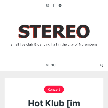
Skip
to
content
small live club & dancing hall in the city of Nuremberg
MENU
Konzert
Hot Klub [im