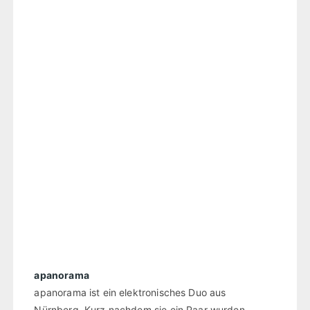
apanorama
apanorama ist ein elektronisches Duo aus
Nürnberg. Kurz nachdem sie ein Paar wurden,