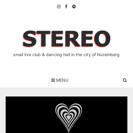
Skip
to
content
small live club & dancing hall in the city of Nuremberg
MENU