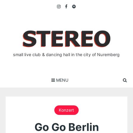
Skip
to
content
small live club & dancing hall in the city of Nuremberg
MENU
Konzert
Go Go Berlin