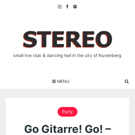
Skip
to
content
small live club & dancing hall in the city of Nuremberg
MENU
Party
Go Gitarre! Go! –