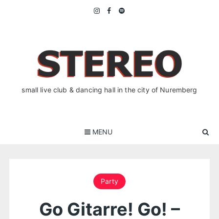
Skip
to
content
small live club & dancing hall in the city of Nuremberg
MENU
Party
Go Gitarre! Go! –