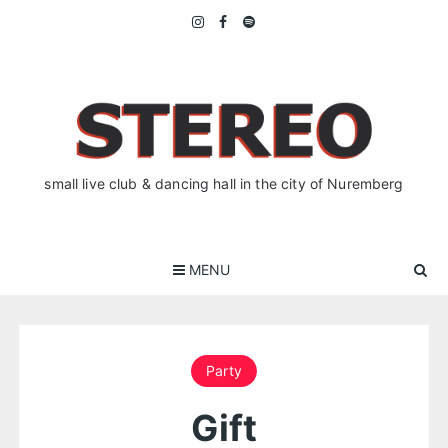
Skip
to
content
small live club & dancing hall in the city of Nuremberg
MENU
Party
Gift