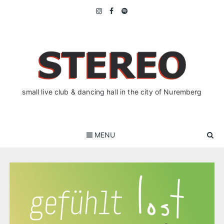
Skip
to
content
small live club & dancing hall in the city of Nuremberg
MENU