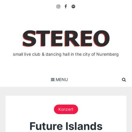
Skip
to
content
small live club & dancing hall in the city of Nuremberg
MENU
Konzert
Future Islands