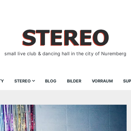
small live club & dancing hall in the city of Nuremberg
TY
STEREO
BLOG
BILDER
VORRAUM
SU
ir
Bewerbungen
Donnerstag
Wegbeschreibung