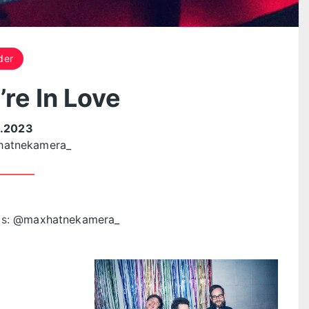
der
re In Love
.2023
atnekamera_
os:
@maxhatnekamera_