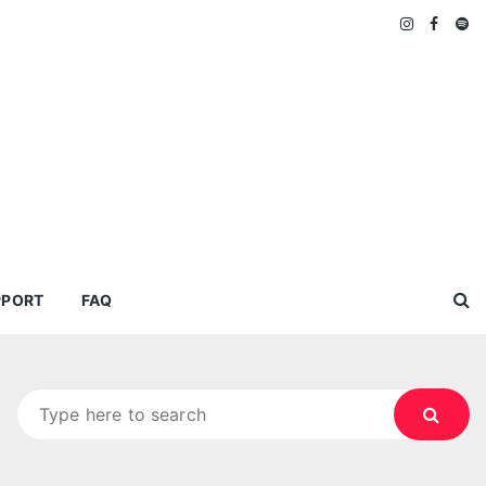
PPORT
FAQ
Search
for: