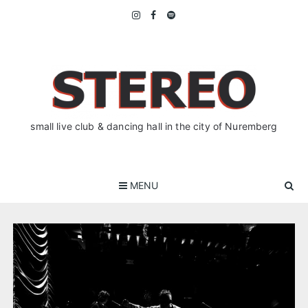
Skip
to
content
small live club & dancing hall in the city of Nuremberg
MENU