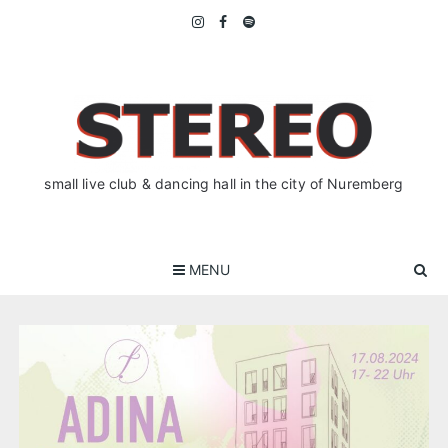
Skip
to
content
small live club & dancing hall in the city of Nuremberg
MENU